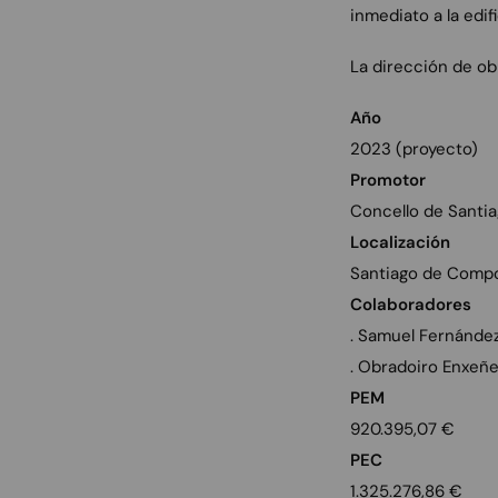
inmediato a la edif
La dirección de ob
Año
2023 (proyecto)
Promotor
Concello de Santi
Localización
Santiago de Compo
Colaboradores
. Samuel Fernández
. Obradoiro Enxeñei
PEM
920.395,07 €
PEC
1.325.276,86 €