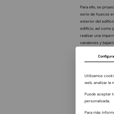
Para ello, se proy
serie de huecos en 
exterior del edific
edificio, así como p
realizar una imper
canalones y bajant
celular opal a fin 
Configura
En el interior la op
estructura de cubie
Utilizamos cooki
en la redistribució
web, analizar la
escalera existente 
de planta alta dir
Puede aceptar to
contener el espaci
personalizada.
servirá tanto para
unitaria.
Para más inform