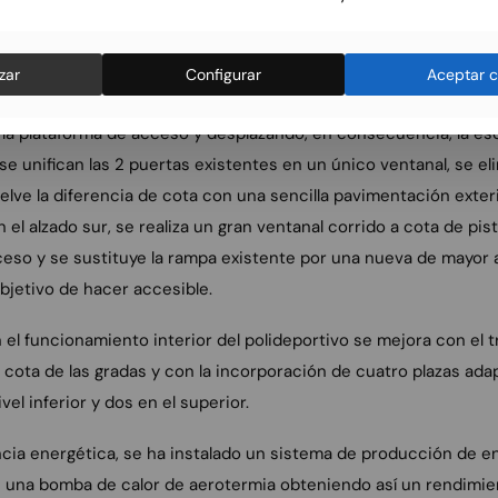
 y como se ha comentado, se ha realizado la apertura de 3 hueco
Con el objetico de dignificar la entrada sur, que se había conver
zar
Configurar
Aceptar c
dificio, se instala un gran ventanal y se modifica la zona urbana
la plataforma de acceso y desplazando, en consecuencia, la esc
se unifican las 2 puertas existentes en un único ventanal, se el
elve la diferencia de cota con una sencilla pavimentación exte
en el alzado sur, se realiza un gran ventanal corrido a cota de pis
cceso y se sustituye la rampa existente por una nueva de mayor
bjetivo de hacer accesible.
 el funcionamiento interior del polideportivo se mejora con el t
a cota de las gradas y con la incorporación de cuatro plazas ada
vel inferior y dos en el superior.
ncia energética, se ha instalado un sistema de producción de en
 una bomba de calor de aerotermia obteniendo así un rendimie