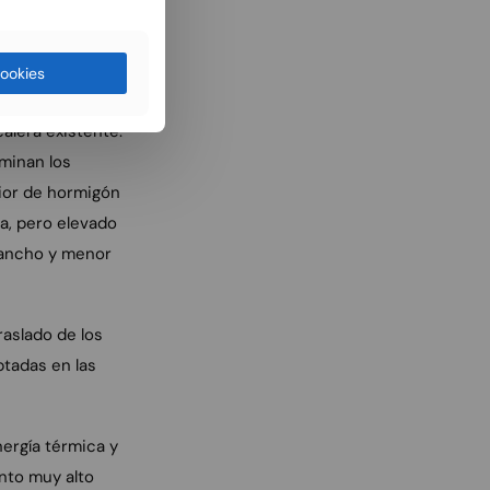
s en las fachadas
tido en la entrada
ookies
 inmediata de
alera existente.
iminan los
rior de hormigón
ta, pero elevado
 ancho y menor
raslado de los
ptadas en las
ergía térmica y
nto muy alto