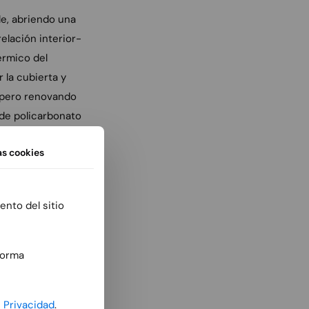
le, abriendo una
relación interior-
térmico del
r la cubierta y
, pero renovando
 de policarbonato
as
cookies
ista la
o principalmente
ento del sitio
e elimina la
rgará los aseos
structura para
forma
yeso acústico
 singular y
e Privacidad
.