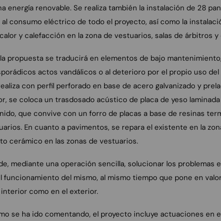
 energía renovable. Se realiza también la instalación de 28 pan
al consumo eléctrico de todo el proyecto, así como la instalaci
lor y calefacción en la zona de vestuarios, salas de árbitros y
 la propuesta se traducirá en elementos de bajo mantenimient
porádicos actos vandálicos o al deterioro por el propio uso del e
e realiza con perfil perforado en base de acero galvanizado y prel
rior, se coloca un trasdosado acústico de placa de yeso laminada
onido, que convive con un forro de placas a base de resinas te
uarios. En cuanto a pavimentos, se repara el existente en la zon
o cerámico en las zonas de vestuarios.
de, mediante una operación sencilla, solucionar los problemas e
el funcionamiento del mismo, al mismo tiempo que pone en valor
interior como en el exterior.
como se ha ido comentando, el proyecto incluye actuaciones en 