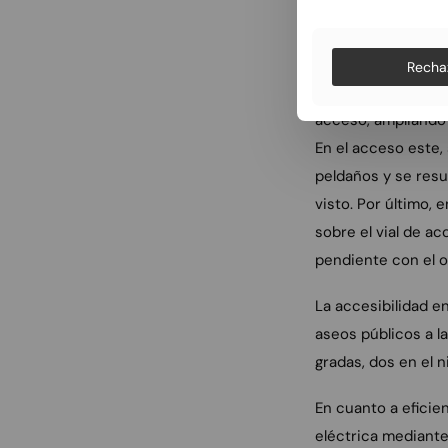
Por otro lado, tal
este, oeste y sur. 
Recha
más utilizada del e
acceso, ampliando 
En el acceso este, 
peldaños y se resu
visto. Por último, 
sobre el vial de a
pendiente con el o
La accesibilidad en
aseos públicos a l
gradas, dos en el ni
En cuanto a eficie
eléctrica mediante