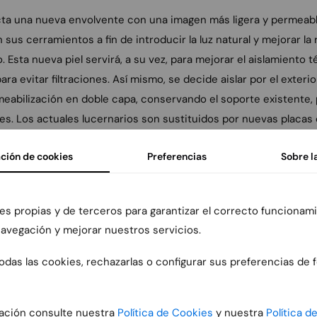
ecta una nueva envolvente con una imagen más ligera y permeab
sus cerramientos a fin de introducir la luz natural y mejorar la 
io. Esta nueva piel servirá, a su vez, para mejorar el aislamiento 
ara evitar filtraciones. Así mismo, se decide aislar por el exterio
meabilización en doble capa, conservando el soporte existente
es. Los actuales lucernarios son sustituidos por nuevas placas
de recuperar la iluminación natural y evitar deslumbramientos.
ción de cookies
Preferencias
Sobre l
eración es sencilla: se elimina el falso techo existente y se deja v
rta original del edificio; se conservan pistas y grada, actuand
es propias y de terceros para garantizar el correcto funcionami
n del ámbito ubicado bajo gradas (vestuarios, almacenes, etc.); s
 navegación y mejorar nuestros servicios.
en el extremo norte y en su lugar se realiza un forjado que albe
ectamente accesibles desde el graderío; y se realiza una nueva e
das las cookies, rechazarlas o configurar sus preferencias de 
o de conserjería. Un forro interior a base de placas de cartón-
 mejorar la acústica del recinto como para dotarlo de una imagen
ación consulte nuestra
Política de Cookies
y nuestra
Política d