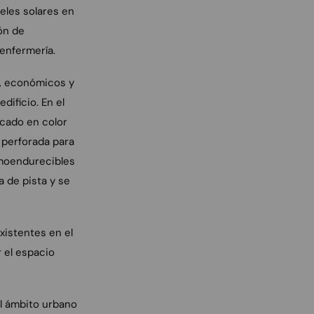
eles solares en
ón de
 enfermería.
o, económicos y
dificio. En el
acado en color
 perforada para
rmoendurecibles
a de pista y se
xistentes en el
 el espacio
el ámbito urbano