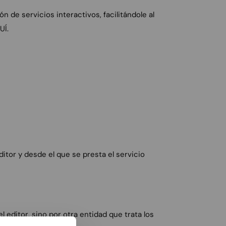
 de servicios interactivos, facilitándole al
UÍ.
itor y desde el que se presta el servicio
 editor, sino por otra entidad que trata los