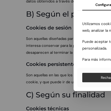
datos obtenidos a través de las cookies.
Configura
B) Según el plazo de 
Utilizamos cooki
Cookies de sesión
web, analizar la
Son aquellas diseñadas para recabar y almacena
Puede aceptar to
interesa conservar para la prestación del servici
personalizada.
desaparecen al terminar la sesión.
Para más inform
Cookies persistentes
Son aquellas en las que los datos siguen almace
Recha
cookie, y que puede ir de unos minutos a varios
C) Según su finalidad
Cookies técnicas