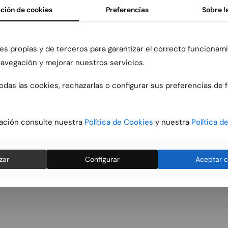
ción de cookies
Preferencias
Sobre l
tiempo que permanezcan acti
es propias y de terceros para garantizar el correcto funcionami
 navegación y mejorar nuestros servicios.
r datos mientras el usuario accede a una página web. Se suele
das las cookies, rechazarlas o configurar sus preferencias de 
o solicitado por el usuario en una sola ocasión (por ejemplo, un
ación consulte nuestra
Política de Cookies
y nuestra
Política d
nados en el terminal y pueden ser accedidos y tratados durante 
zar
Configurar
Aceptar c
 años.