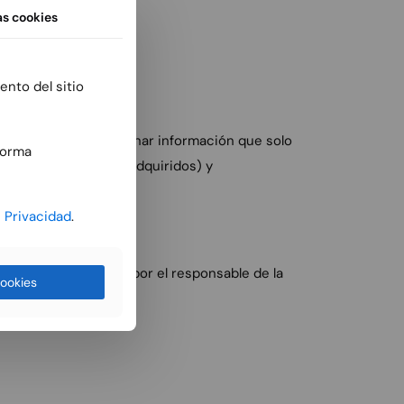
as
cookies
vadas
ento del sitio
n emplear para almacenar información que solo
forma
a lista de productos adquiridos) y
e Privacidad
.
un periodo definido por el responsable de la
ookies