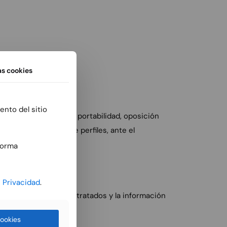
as
cookies
ento del sitio
mitación, supresión, portabilidad, oposición
ida la elaboración de perfiles, ante el
forma
e Privacidad
.
etos datos personales tratados y la información
.
ookies