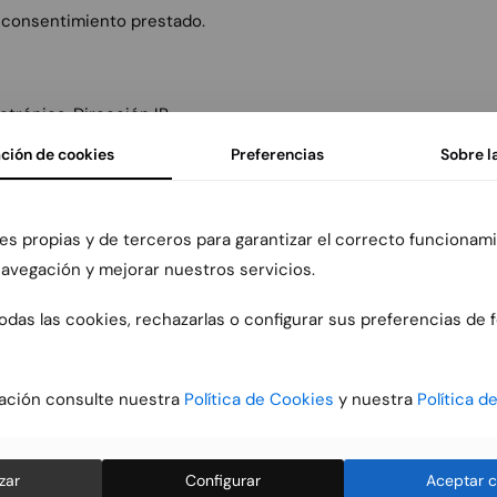
 consentimiento prestado.
ctrónica, Dirección IP
ción de cookies
Preferencias
Sobre l
OS INTERESADOS
es propias y de terceros para garantizar el correcto funcionami
 que, podrá ejercer los derechos de acceso, rectificación, li
 navegación y mejorar nuestros servicios.
 y el derecho a no ser objeto de decisiones automatizadas, inclu
rada del consentimiento prestado.
das las cookies, rechazarlas o configurar sus preferencias de 
ación consulte nuestra
Política de Cookies
y nuestra
Política d
 sobre si se están tratando sus datos y, en tal caso, los concr
ora, plazos de conservación, cesiones, origen de los datos, etc.)
zar
Configurar
Aceptar c