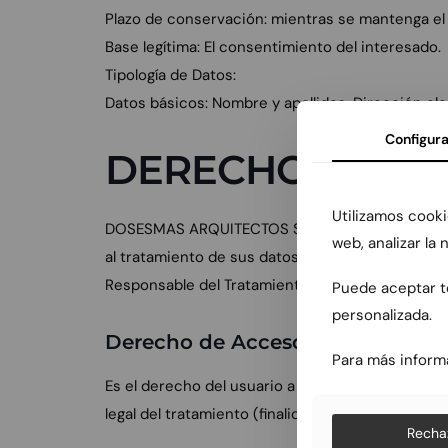
Plazo de conservación: mientras se mantenga el
Base legítima: El consentimiento del interesado.
Tipología de Datos:
Datos básicos: Nombre y apellidos, Dirección ele
Configura
DERECHOS DE L
Utilizamos cooki
DOSESMAS ARQUITECTOS SCP informa a los Usuarios
web, analizar la
al tratamiento de sus datos de carácter personal
Responsable del Tratamiento, así como a la reti
Puede aceptar to
personalizada.
Derecho de Acceso:
Para más inform
Es el derecho del usuario a obtener confirmación
legal del tratamiento (finalidades, base legitimad
Recha