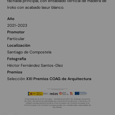
fachada principal, con entablado vertical de madera de
Iroko con acabado lasur blanco.
Año
2021-2023
Promotor
Particular
Localización
Santiago de Compostela
Fotografía
Héctor Fernández Santos-Díez
Premios
Selección
XXI Premios COAG de Arquitectura
Financiado por la Unión Europea – NextGenerationEU. Sin embargo, los puntos
de vista y las opiniones expresadas son únicamente los del autor o autores y no
reflejan necesariamente los de la Unión Europea o la Comisión Europea. Ni la
Unión Europea ni la Comisión Europea pueden ser consideradas responsables de
las mismas.