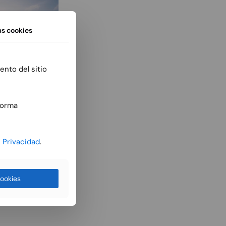
as
cookies
ento del sitio
forma
e Privacidad
.
ookies