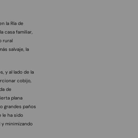
n la Ría de
 casa familiar,
 rural
ás salvaje, la
, y al lado de la
rcionar cobijo,
da de
ierta plana
ndo grandes paños
 le ha sido
il y minimizando