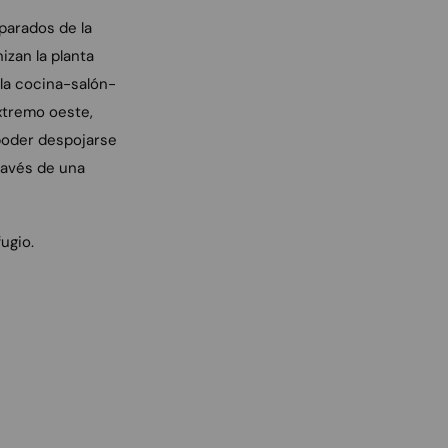
parados de la
izan la planta
 la cocina-salón-
xtremo oeste,
 poder despojarse
ravés de una
ugio.