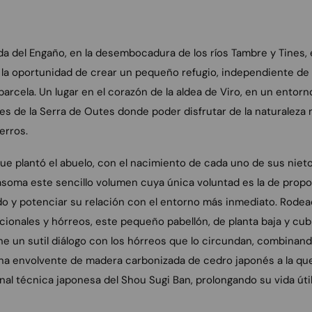
da del Engaño, en la desembocadura de los ríos Tambre y Tines, e
la oportunidad de crear un pequeño refugio, independiente de la
rcela. Un lugar en el corazón de la aldea de Viro, en un entorno
ies de la Serra de Outes donde poder disfrutar de la naturaleza m
erros.
que plantó el abuelo, con el nacimiento de cada uno de sus nietos
 asoma este sencillo volumen cuya única voluntad es la de propo
o y potenciar su relación con el entorno más inmediato. Rodea
icionales y hórreos, este pequeño pabellón, de planta baja y cub
ne un sutil diálogo con los hórreos que lo circundan, combina
na envolvente de madera carbonizada de cedro japonés a la que
onal técnica japonesa del Shou Sugi Ban, prolongando su vida út