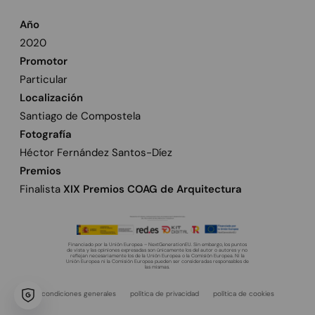
Año
2020
Promotor
Particular
Localización
Santiago de Compostela
Fotografía
Héctor Fernández Santos-Díez
Premios
Finalista
XIX Premios COAG de Arquitectura
Financiado por la Unión Europea – NextGenerationEU. Sin embargo, los puntos
de vista y las opiniones expresadas son únicamente los del autor o autores y no
reflejan necesariamente los de la Unión Europea o la Comisión Europea. Ni la
Unión Europea ni la Comisión Europea pueden ser consideradas responsables de
las mismas.
condiciones generales
política de privacidad
política de cookies