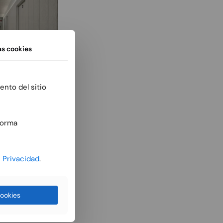
as
cookies
ento del sitio
forma
e Privacidad
.
ookies