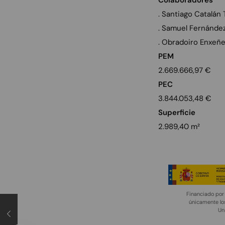
Colaboradores
. Santiago Catalán
. Samuel Fernández
. Obradoiro Enxeñei
PEM
2.669.666,97 €
PEC
3.844.053,48 €
Superficie
2.989,40 m²
Financiado por 
únicamente los
Un