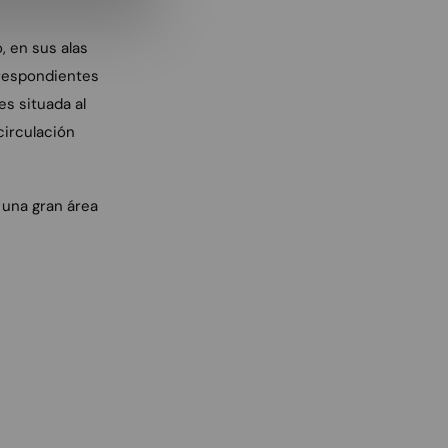
, en sus alas
rrespondientes
s situada al
circulación
 una gran área